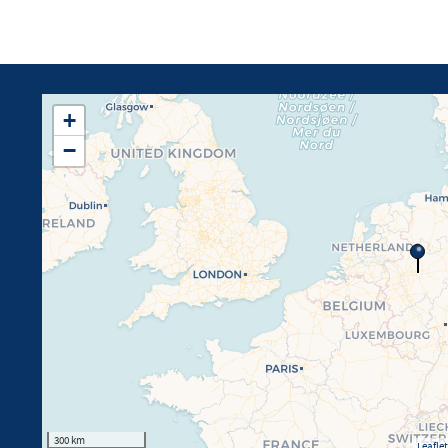
+
−
300 km
Leaflet