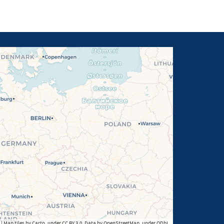
| Map tiles by Carto, under CC BY 3.0. Data by OpenStreetMap, under ODbL.