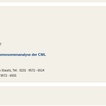
7
hromosomenanalyse der CML
taats, Tel.: 0231 · 9572 - 6514
 9572 - 6555