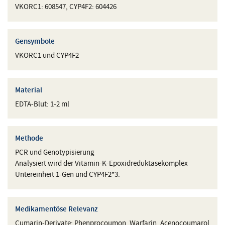
VKORC1: 608547, CYP4F2: 604426
Gensymbole
VKORC1 und CYP4F2
Material
EDTA-Blut: 1-2 ml
Methode
PCR und Genotypisierung
Analysiert wird der Vitamin-K-Epoxidreduktasekomplex
Untereinheit 1-Gen und CYP4F2*3.
Medikamentöse Relevanz
Cumarin-Derivate: Phenprocoumon, Warfarin, Acenocoumarol