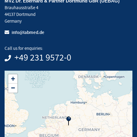
MVZ Dr. Eberhard & Partner Dortmund GbR (UEBAG)
Brauhausstraße 4
44137 Dortmund
Germany
info@labmed.de
Call us for enquiries:
+49 231 9572-0
+
−